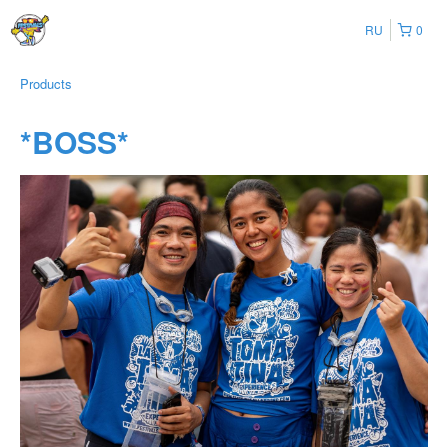
RU
0
Products
*BOSS*