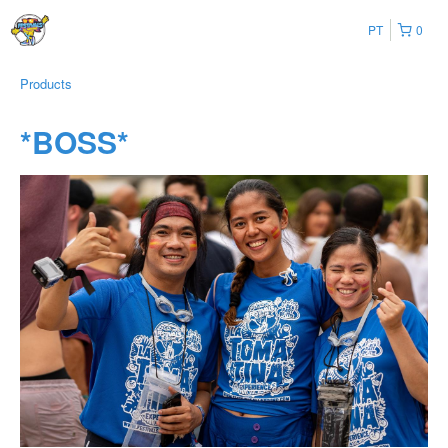
PT
0
Products
*BOSS*