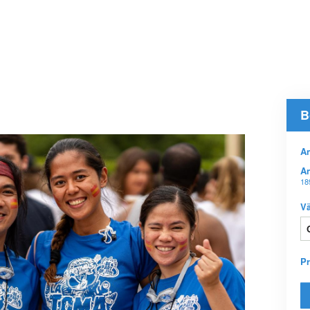
B
An
An
18
Vä
P