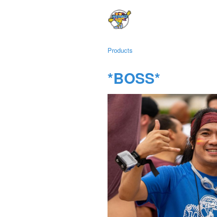
Products
*BOSS*