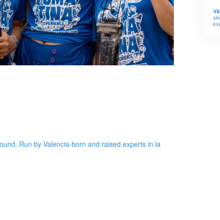
Vä
sk
kvi
round. Run by Valencia-born and raised experts in la