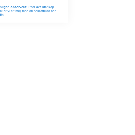
Efter avslutat köp
nligen observera:
ickar vi ett mejl med en bekräftelse och
tto.