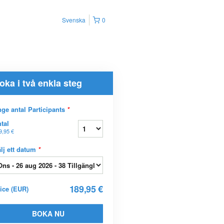
Svenska
0
oka i två enkla steg
ge antal Participants
*
tal
9,95 €
lj ett datum
*
189,95 €
rice
(
EUR
)
BOKA NU